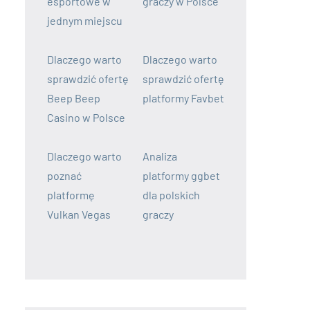
esportowe w
graczy w Polsce
jednym miejscu
Dlaczego warto
Dlaczego warto
sprawdzić ofertę
sprawdzić ofertę
Beep Beep
platformy Favbet
Casino w Polsce
Dlaczego warto
Analiza
poznać
platformy ggbet
platformę
dla polskich
Vulkan Vegas
graczy