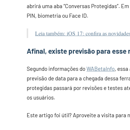
abrirá uma aba “Conversas Protegidas”. Em 
PIN, biometria ou Face ID.
Leia também: iOS 17: confira as novidades
Afinal, existe previsão para esse
Segundo informações do
WABetaInfo
, essa
previsão de data para a chegada dessa ferr
protegidas passará por revisões e testes at
os usuários.
Este artigo foi útil? Aproveite a visita pa