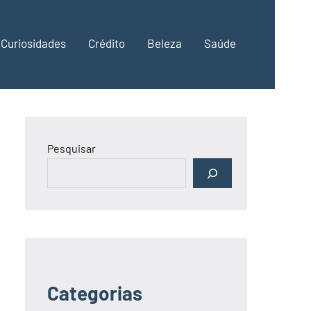
Curiosidades
Crédito
Beleza
Saúde
Pesquisar
Categorias