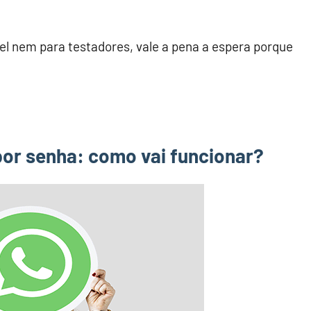
el nem para testadores, vale a pena a espera porque
or senha: como vai funcionar?