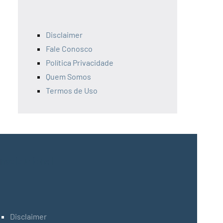
Disclaimer
Fale Conosco
Política Privacidade
Quem Somos
Termos de Uso
Institucional
Disclaimer