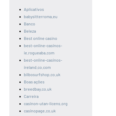
Aplicativos
babysitterroma.eu
Banco
Beleza
Best online casino
best-online-casinos-
ie.rogueaba.com
best-online-casinos-
ireland.co.com
bilbosurfshop.co.uk
Boas ações
breedbay.co.uk
Carreira
casinon-utan-licens.org
casinopage.co.uk