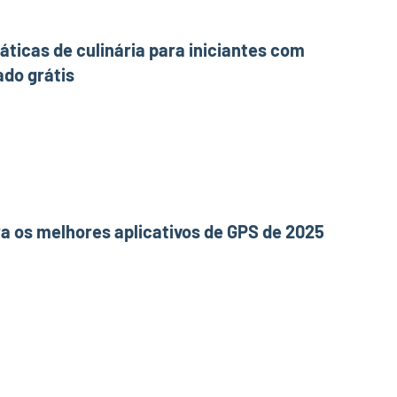
áticas de culinária para iniciantes com
ado grátis
a os melhores aplicativos de GPS de 2025